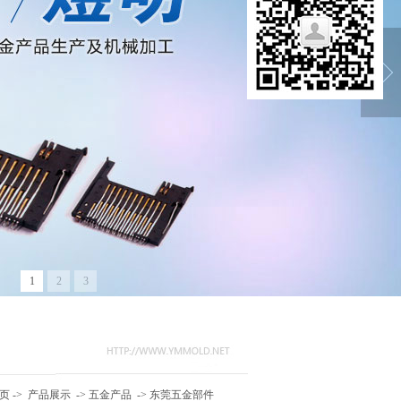
1
2
3
页
->
产品展示
->
五金产品
->
东莞五金部件